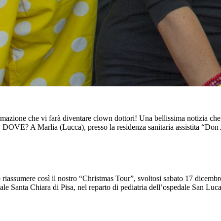
ormazione che vi farà diventare clown dottori! Una bellissima notizia ch
VE? A Marlia (Lucca), presso la residenza sanitaria assistita “Don 
o riassumere così il nostro “Christmas Tour”, svoltosi sabato 17 dicembre
dale Santa Chiara di Pisa, nel reparto di pediatria dell’ospedale San Lu