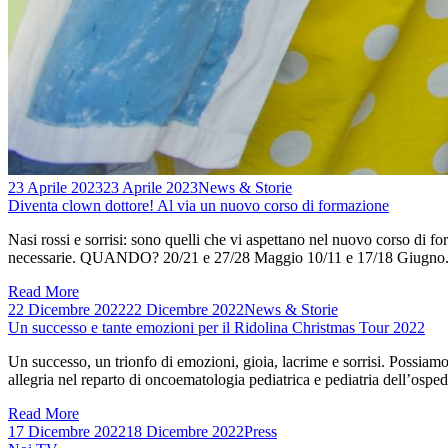
23 Aprile 2023
23 Aprile 2023
News & Storie
Diventa clown dottore! Al via un nuovo corso di formazione
Nasi rossi e sorrisi: sono quelli che vi aspettano nel nuovo corso di f
necessarie. QUANDO? 20/21 e 27/28 Maggio 10/11 e 17/18 Giugno. DO
Read More
22 Dicembre 2022
22 Dicembre 2022
News & Storie
Un successo e tante emozioni per il Ridolina Christmas Tour 2022
Un successo, un trionfo di emozioni, gioia, lacrime e sorrisi. Possiam
allegria nel reparto di oncoematologia pediatrica e pediatria dell’ospe
Read More
17 Dicembre 2022
18 Dicembre 2022
Press