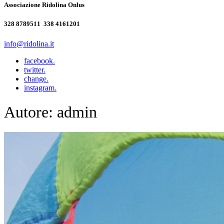
Associazione Ridolina Onlus
328 8789511 ‭ 338 4161201‬
info@ridolina.it
facebook.
twitter.
change.
instagram.
Autore:
admin