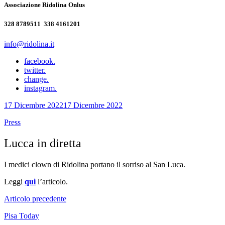
Associazione Ridolina Onlus
328 8789511 ‭ 338 4161201‬
info@ridolina.it
facebook.
twitter.
change.
instagram.
17 Dicembre 2022
17 Dicembre 2022
Press
Lucca in diretta
I medici clown di Ridolina portano il sorriso al San Luca.
Leggi
qui
l’articolo.
Articolo precedente
Pisa Today